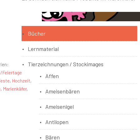
Bücher
Lernmaterial
Tierzeichnungen / Stockimages
ien:
/Feiertage
Affen
Feste
,
Hochzeit
,
e
,
Marienkäfer
,
Ameisenbären
Ameisenigel
Antilopen
Bären