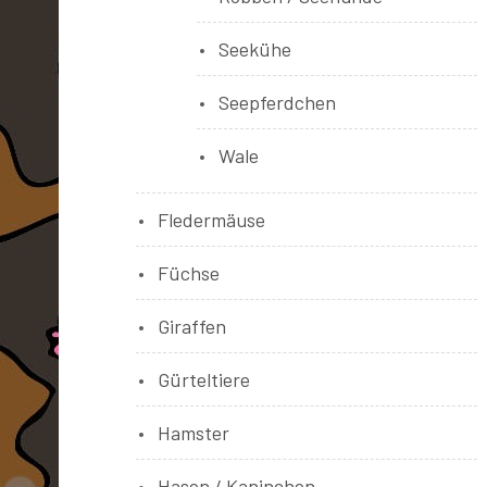
Seekühe
Seepferdchen
Wale
Fledermäuse
Füchse
Giraffen
Gürteltiere
Hamster
Hasen / Kaninchen