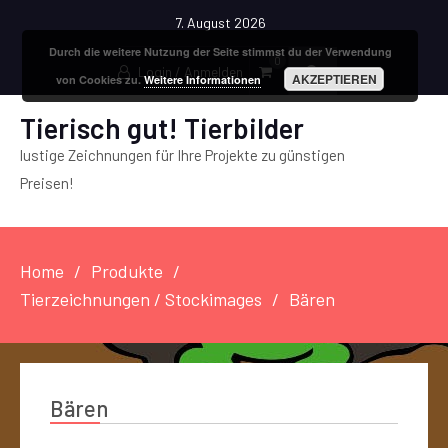
7. August 2026
Durch die weitere Nutzung der Seite stimmst du der Verwendung
0
Login / Anmelden
AKZEPTIEREN
von Cookies zu.
Weitere Informationen
Tierisch gut! Tierbilder
lustige Zeichnungen für Ihre Projekte zu günstigen
Preisen!
Home
Produkte
Tierzeichnungen / Stockimages
Bären
Bären