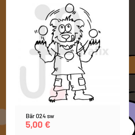
Bär 024 sw
5,00
€