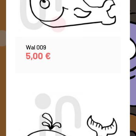
Wal 009
5,00
€