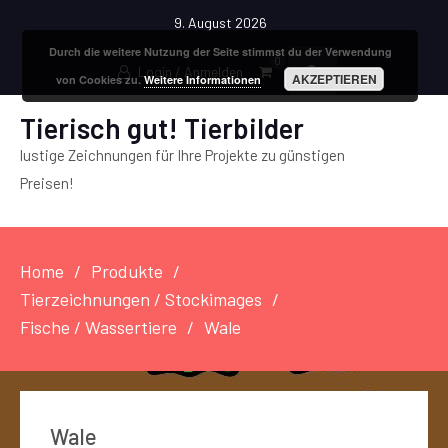
9. August 2026
Durch die weitere Nutzung der Seite stimmst du der Verwendung
0
Login / Anmelden
AKZEPTIEREN
von Cookies zu.
Weitere Informationen
Tierisch gut! Tierbilder
lustige Zeichnungen für Ihre Projekte zu günstigen
Preisen!
Home
Produkte
Tierzeichnungen / Stockimages
Fische / Wassertiere
Wale
Wale