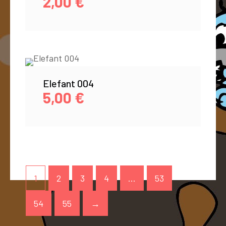
2,00
€
Elefant 004
5,00
€
1
2
3
4
…
53
54
55
→