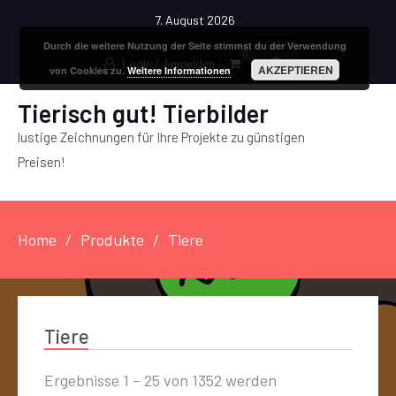
7. August 2026
Durch die weitere Nutzung der Seite stimmst du der Verwendung
0
Login / Anmelden
AKZEPTIEREN
von Cookies zu.
Weitere Informationen
Tierisch gut! Tierbilder
lustige Zeichnungen für Ihre Projekte zu günstigen
Preisen!
Home
Produkte
Tiere
Tiere
Ergebnisse 1 – 25 von 1352 werden