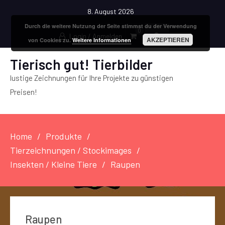
8. August 2026
Durch die weitere Nutzung der Seite stimmst du der Verwendung
0
Login / Anmelden
AKZEPTIEREN
von Cookies zu.
Weitere Informationen
Tierisch gut! Tierbilder
lustige Zeichnungen für Ihre Projekte zu günstigen
Preisen!
Home
Produkte
Tierzeichnungen / Stockimages
Insekten / Kleine Tiere
Raupen
Raupen