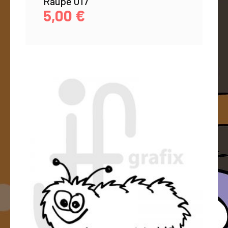
Raupe 017
5,00
€