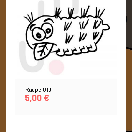
Raupe 019
5,00
€