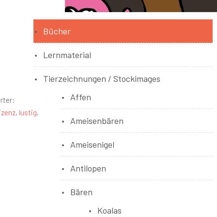
Bücher
Lernmaterial
Tierzeichnungen / Stockimages
Affen
rter:
izenz
,
lustig
,
Ameisenbären
Ameisenigel
Antilopen
Bären
Koalas