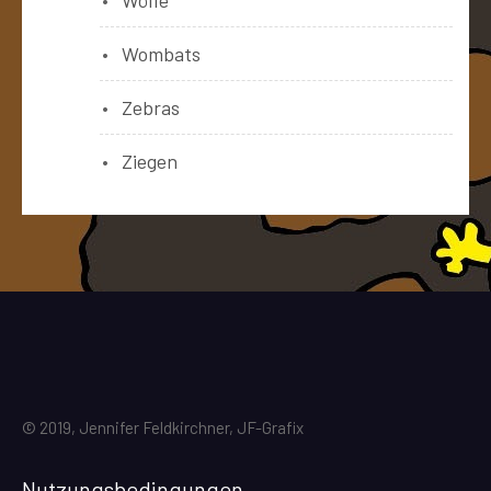
Wölfe
Wombats
Zebras
Ziegen
© 2019, Jennifer Feldkirchner, JF-Grafix
Nutzungsbedingungen