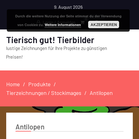
9. August 2026
Durch die weitere Nutzung der Seite stimmst du der Verwendung
0
Login / Anmelden
AKZEPTIEREN
von Cookies zu.
Weitere Informationen
Tierisch gut! Tierbilder
lustige Zeichnungen für Ihre Projekte zu günstigen
Preisen!
Home
Produkte
Tierzeichnungen / Stockimages
Antilopen
Antilopen