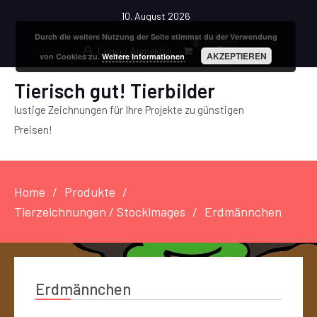
10. August 2026
Durch die weitere Nutzung der Seite stimmst du der Verwendung
0
Login / Anmelden
AKZEPTIEREN
von Cookies zu.
Weitere Informationen
Tierisch gut! Tierbilder
lustige Zeichnungen für Ihre Projekte zu günstigen
Preisen!
Home
Produkte
Tierzeichnungen / Stockimages
Erdmännchen
Erdmännchen