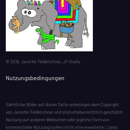
© 2019, Jennifer Feldkirchner, JF-Grafix
Nutzungsbedingungen
Sämtliche Bilder auf dieser Seite unterliegen dem Copyright
von Jennifer Feldkirchner und sind urheberrechtlich geschützt.
Nutzung auf anderen Webseiten oder jegliche Form von
kommerzieller Nutzung (sofern nicht eine erweiterte Lizenz