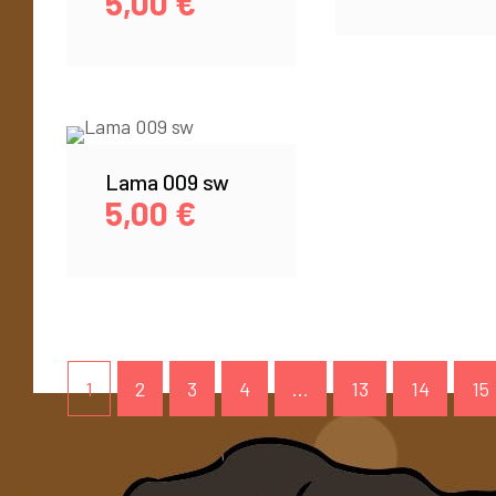
5,00
€
Lama 009 sw
5,00
€
1
2
3
4
…
13
14
15