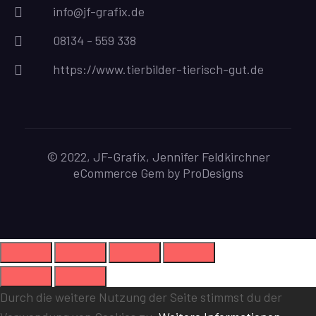
info@jf-grafix.de
08134 - 559 338
https://www.tierbilder-tierisch-gut.de
© 2022, JF-Grafix, Jennifer Feldkirchner
eCommerce Gem by
ProDesigns
Durch die weitere Nutzung der Seite stimmst du der