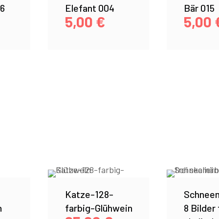
6
Elefant 004
Bär 015
5,00
€
5,00
Katze-128-
Schneem
h
farbig-Glühwein
8 Bilder 