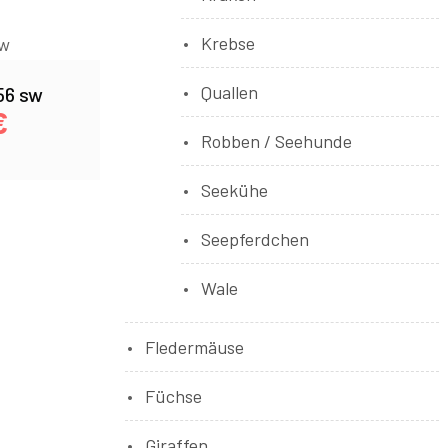
Krebse
Quallen
56 sw
€
Robben / Seehunde
Seekühe
Seepferdchen
Wale
Fledermäuse
Füchse
Giraffen