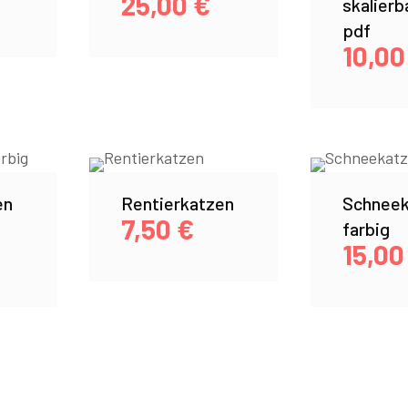
25,00
€
skalierb
pdf
10,0
en
Rentierkatzen
Schneek
7,50
€
farbig
15,0