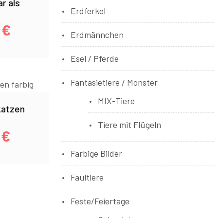
ar als
Erdferkel
0
€
Erdmännchen
Esel / Pferde
Fantasietiere / Monster
MIX-Tiere
atzen
Tiere mit Flügeln
0
€
Farbige Bilder
Faultiere
Feste/Feiertage