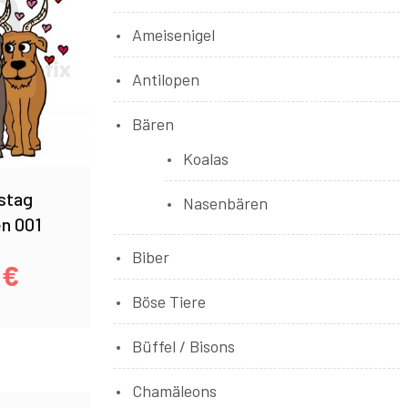
Ameisenigel
Antilopen
Bären
Koalas
stag
Nasenbären
en 001
Biber
0
€
Böse Tiere
Büffel / Bisons
Chamäleons