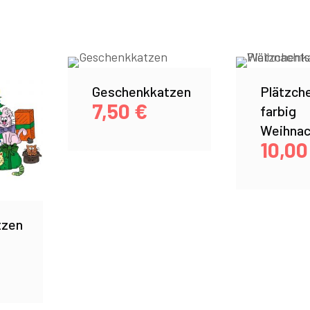
Geschenkkatzen
Plätzch
7,50
€
farbig
Weihnac
10,0
tzen