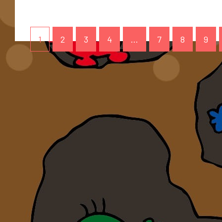
1
2
3
4
…
7
8
9