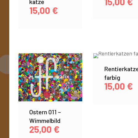
15,00
€
katze
15,00
€
Rentierkatz
farbig
15,00
€
Ostern 011 –
Wimmelbild
25,00
€