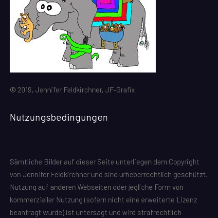
© 2019, Jennifer Feldkirchner, JF-Grafix
Nutzungsbedingungen
Sämtliche Bilder auf dieser Seite unterliegen dem Copyright
von Jennifer Feldkirchner und sind urheberrechtlich geschützt.
Nutzung auf anderen Webseiten oder jegliche Form von
kommerzieller Nutzung (sofern nicht eine erweiterte Lizenz
beantragt wurde) ist untersagt und wird strafrechtlich