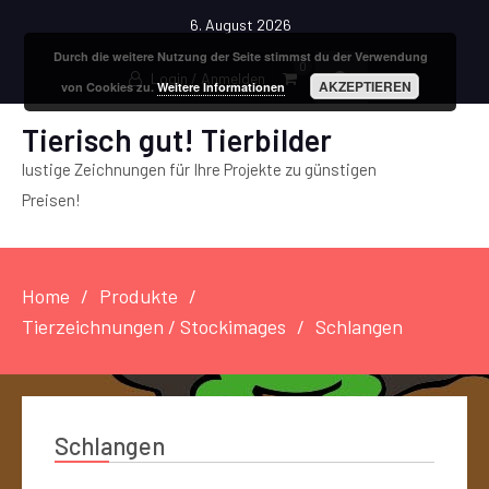
6. August 2026
Durch die weitere Nutzung der Seite stimmst du der Verwendung
0
Login / Anmelden
AKZEPTIEREN
von Cookies zu.
Weitere Informationen
Tierisch gut! Tierbilder
lustige Zeichnungen für Ihre Projekte zu günstigen
Preisen!
Home
Produkte
Tierzeichnungen / Stockimages
Schlangen
Schlangen