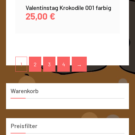
Valentinstag Krokodile 001 farbig
25,00
€
1
2
3
4
→
Warenkorb
Preisfilter