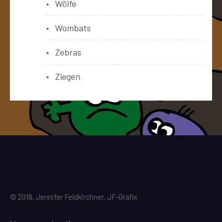
Wölfe
Wombats
Zebras
Ziegen
© 2019, Jennifer Feldkirchner, JF-Grafix