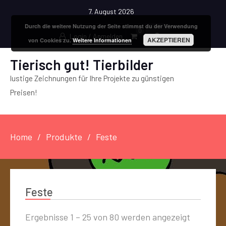
7. August 2026
Durch die weitere Nutzung der Seite stimmst du der Verwendung
0
Login / Anmelden
AKZEPTIEREN
von Cookies zu.
Weitere Informationen
Tierisch gut! Tierbilder
lustige Zeichnungen für Ihre Projekte zu günstigen
Preisen!
Home
Produkte
Feste
Feste
Ergebnisse 1 – 25 von 80 werden angezeigt