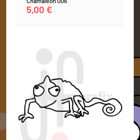
Chamäleon 006
5,00
€