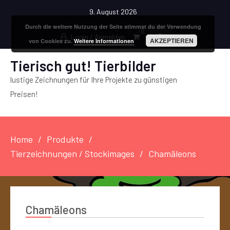
9. August 2026
Durch die weitere Nutzung der Seite stimmst du der Verwendung
0
Login / Anmelden
AKZEPTIEREN
von Cookies zu.
Weitere Informationen
Tierisch gut! Tierbilder
lustige Zeichnungen für Ihre Projekte zu günstigen
Preisen!
Home
Produkte
Tierzeichnungen / Stockimages
Chamäleons
Chamäleons