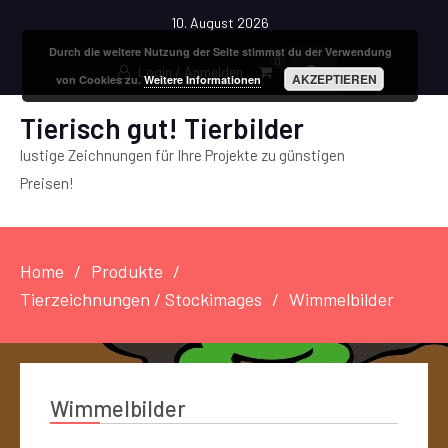
10. August 2026
Durch die weitere Nutzung der Seite stimmst du der Verwendung
0
Login / Anmelden
AKZEPTIEREN
von Cookies zu.
Weitere Informationen
Tierisch gut! Tierbilder
lustige Zeichnungen für Ihre Projekte zu günstigen
Preisen!
Home
Produkte
Tierzeichnungen / Stockimages
Wimmelbilder
Wimmelbilder