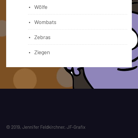
Wölfe
Wombats
Zebras
Ziegen
© 2019, Jennifer Feldkirchner, JF-Grafix