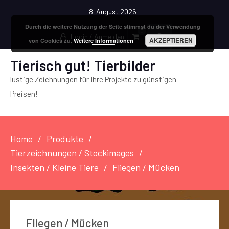
8. August 2026
Durch die weitere Nutzung der Seite stimmst du der Verwendung
0
Login / Anmelden
AKZEPTIEREN
von Cookies zu.
Weitere Informationen
Tierisch gut! Tierbilder
lustige Zeichnungen für Ihre Projekte zu günstigen
Preisen!
Home
Produkte
Tierzeichnungen / Stockimages
Insekten / Kleine Tiere
Fliegen / Mücken
Fliegen / Mücken