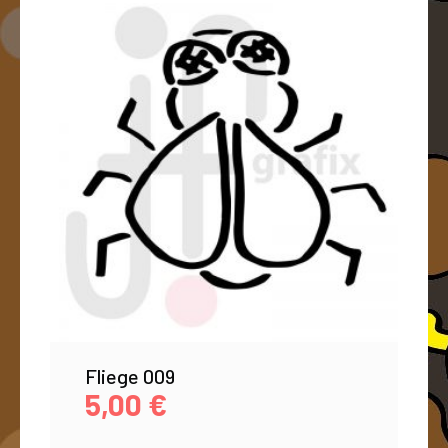
Fliege 009
5,00
€