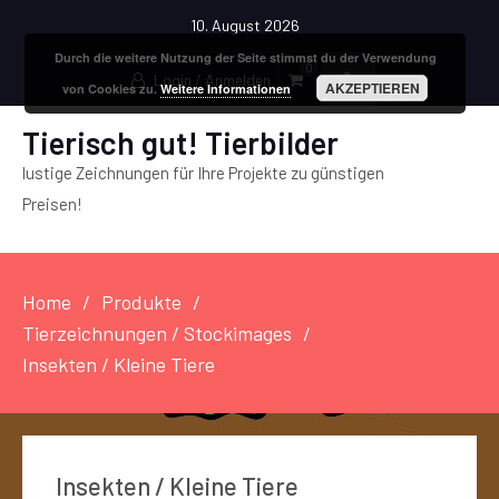
10. August 2026
Durch die weitere Nutzung der Seite stimmst du der Verwendung
0
Login / Anmelden
AKZEPTIEREN
von Cookies zu.
Weitere Informationen
Tierisch gut! Tierbilder
lustige Zeichnungen für Ihre Projekte zu günstigen
Preisen!
Home
Produkte
Tierzeichnungen / Stockimages
Insekten / Kleine Tiere
Insekten / Kleine Tiere