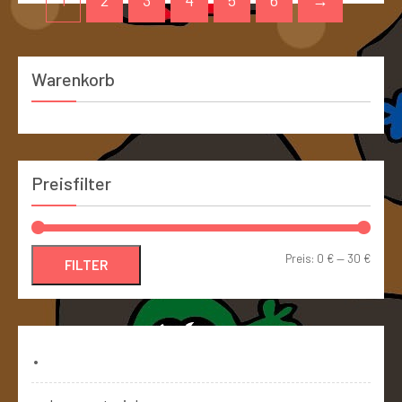
1
2
3
4
5
6
→
Warenkorb
Preisfilter
Preis:
0 €
—
30 €
FILTER
Bücher