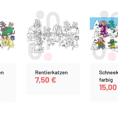
en
Rentierkatzen
Schneek
7,50
€
farbig
15,0