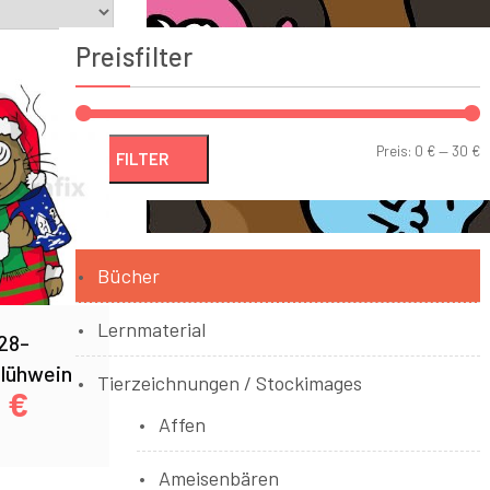
Preisfilter
Preis:
0 €
—
30 €
FILTER
Bücher
Lernmaterial
28-
Glühwein
Tierzeichnungen / Stockimages
0
€
Affen
Ameisenbären