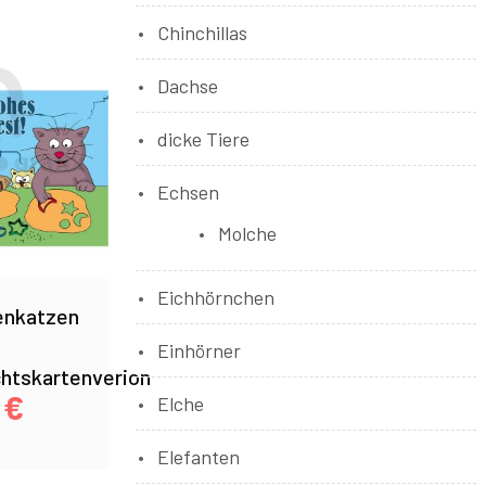
Chinchillas
Dachse
dicke Tiere
Echsen
Molche
Eichhörnchen
enkatzen
Einhörner
htskartenverion
0
€
Elche
Elefanten