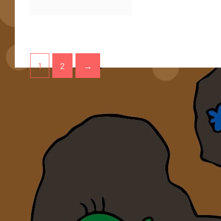
1
2
→