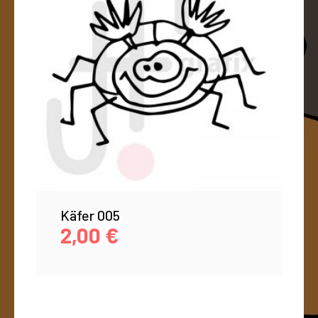
Käfer 005
2,00
€