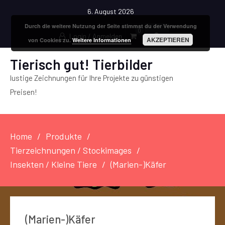
6. August 2026
Durch die weitere Nutzung der Seite stimmst du der Verwendung
0
Login / Anmelden
AKZEPTIEREN
von Cookies zu.
Weitere Informationen
Tierisch gut! Tierbilder
lustige Zeichnungen für Ihre Projekte zu günstigen
Preisen!
Home
Produkte
Tierzeichnungen / Stockimages
Insekten / Kleine Tiere
(Marien-)Käfer
(Marien-)Käfer