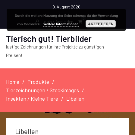
9. August 2026
Durch die weitere Nutzung der Seite stimmst du der Verwendung
0
Login / Anmelden
AKZEPTIEREN
von Cookies zu.
Weitere Informationen
Tierisch gut! Tierbilder
lustige Zeichnungen für Ihre Projekte zu günstigen
Preisen!
Home
Produkte
Tierzeichnungen / Stockimages
Insekten / Kleine Tiere
Libellen
Libellen