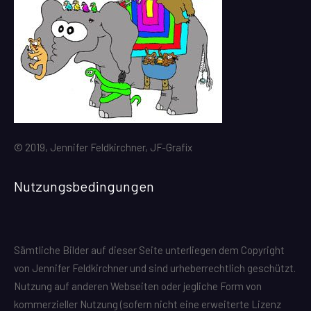
© 2019, Jennifer Feldkirchner, JF-Grafix
Nutzungsbedingungen
Sämtliche Bilder auf dieser Seite unterliegen dem Copyright
von Jennifer Feldkirchner und sind urheberrechtlich geschützt.
Nutzung auf anderen Webseiten oder jegliche Form von
kommerzieller Nutzung (sofern nicht eine erweiterte Lizenz