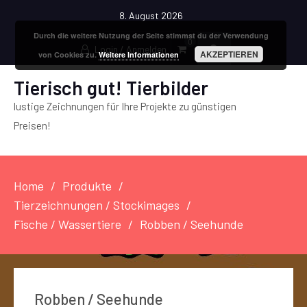
8. August 2026
Durch die weitere Nutzung der Seite stimmst du der Verwendung
0
Login / Anmelden
AKZEPTIEREN
von Cookies zu.
Weitere Informationen
Tierisch gut! Tierbilder
lustige Zeichnungen für Ihre Projekte zu günstigen
Preisen!
Home
Produkte
Tierzeichnungen / Stockimages
Fische / Wassertiere
Robben / Seehunde
Robben / Seehunde