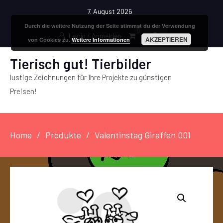
7. August 2026
Durch die weitere Nutzung der Seite stimmst du der Verwendung
0
Login / Anmelden
AKZEPTIEREN
von Cookies zu.
Weitere Informationen
Tierisch gut! Tierbilder
lustige Zeichnungen für Ihre Projekte zu günstigen
Preisen!
Home
Produkte
Valentinstag Giraffen 001