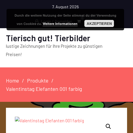
7. August 2026
Durch die weitere Nutzung der Seite stimmst du der Verwendung
0
Login / Anmelden
AKZEPTIEREN
von Cookies zu.
Weitere Informationen
Tierisch gut! Tierbilder
lustige Zeichnungen für Ihre Projekte zu günstigen
Preisen!
Home
Produkte
Valentinstag Elefanten 001 farbig