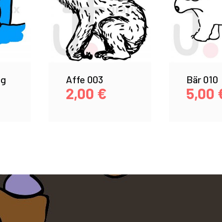
ig
Affe 003
Bär 010
2,00
€
5,00