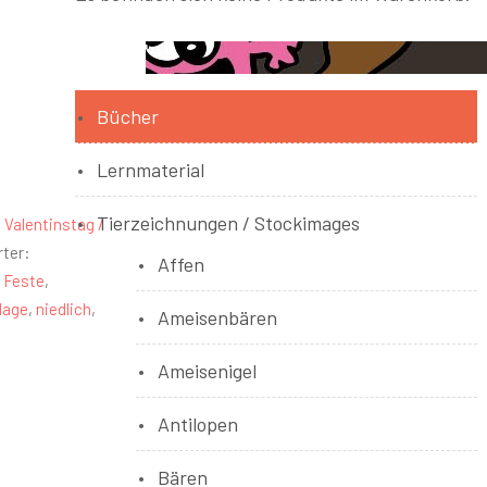
Bücher
Lernmaterial
Tierzeichnungen / Stockimages
:
Valentinstag /
ter:
Affen
,
Feste
,
lage
,
niedlich
,
Ameisenbären
Ameisenigel
Antilopen
Bären