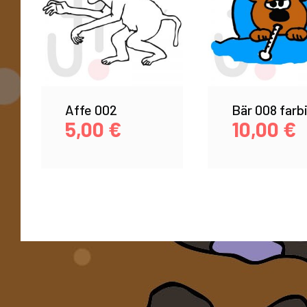
Affe 002
Bär 008 farb
5,00
€
10,00
€