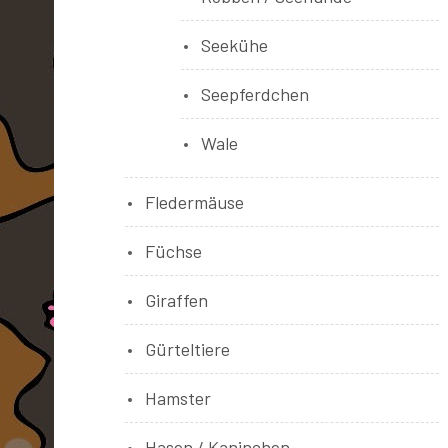
Seekühe
Seepferdchen
Wale
Fledermäuse
Füchse
Giraffen
Gürteltiere
Hamster
Hasen / Kaninchen