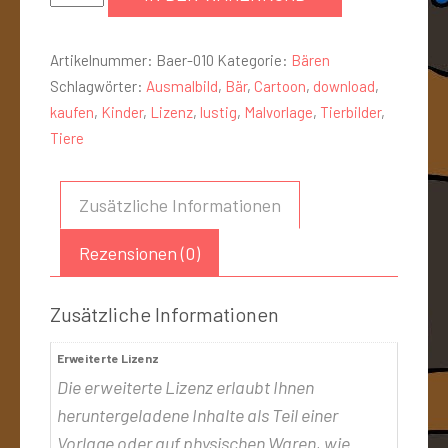
Artikelnummer:
Baer-010
Kategorie:
Bären
Schlagwörter:
Ausmalbild
,
Bär
,
Cartoon
,
download
,
kaufen
,
Kinder
,
Lizenz
,
lustig
,
Malvorlage
,
Tierbilder
,
Tiere
Zusätzliche Informationen
Rezensionen (0)
Zusätzliche Informationen
Erweiterte Lizenz
Die erweiterte Lizenz erlaubt Ihnen
heruntergeladene Inhalte als Teil einer
Vorlage oder auf physischen Waren, wie