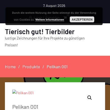
7. August 2026
Durch die weitere Nutzung der Seite stimmst du der Verwendung
0
Login / Anmelden
AKZEPTIEREN
von Cookies zu.
Weitere Informationen
Tierisch gut! Tierbilder
lustige Zeichnungen für Ihre Projekte zu günstigen
Preisen!
Home
Produkte
Pelikan 001
Pelikan 001