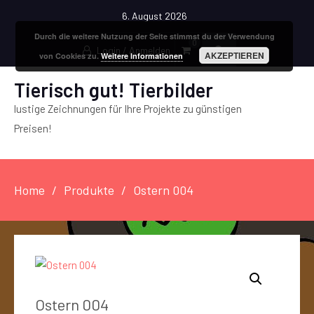
6. August 2026
Durch die weitere Nutzung der Seite stimmst du der Verwendung
0
Login / Anmelden
AKZEPTIEREN
von Cookies zu.
Weitere Informationen
Tierisch gut! Tierbilder
lustige Zeichnungen für Ihre Projekte zu günstigen
Preisen!
Home
Produkte
Ostern 004
Ostern 004