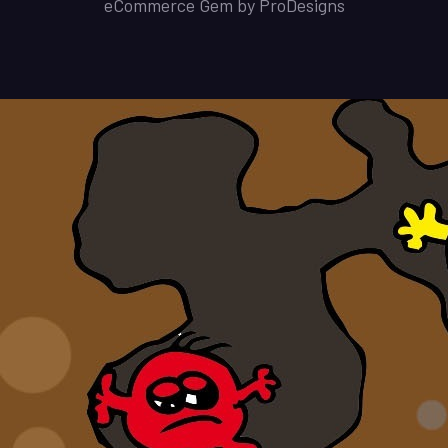
eCommerce Gem by
ProDesigns