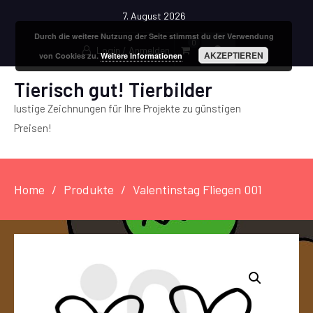
7. August 2026
Durch die weitere Nutzung der Seite stimmst du der Verwendung
0
Login / Anmelden
AKZEPTIEREN
von Cookies zu.
Weitere Informationen
Tierisch gut! Tierbilder
lustige Zeichnungen für Ihre Projekte zu günstigen
Preisen!
Home
Produkte
Valentinstag Fliegen 001