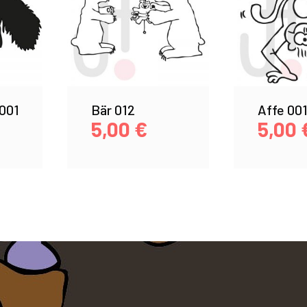
001
Bär 012
Affe 00
5,00
€
5,00