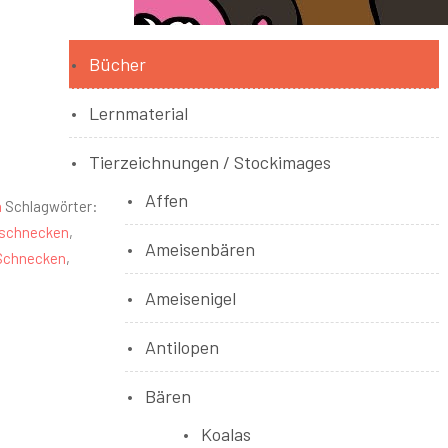
Bücher
Lernmaterial
Tierzeichnungen / Stockimages
Affen
n
Schlagwörter:
schnecken
,
Ameisenbären
Schnecken
,
Ameisenigel
Antilopen
Bären
Koalas