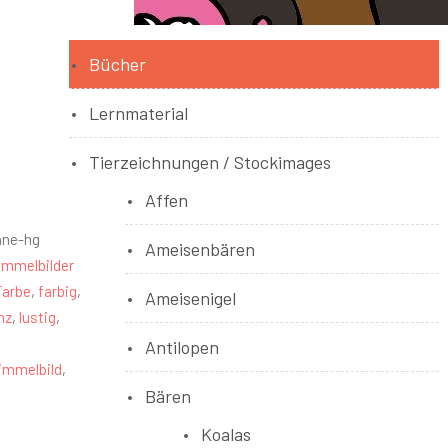
Bücher
Lernmaterial
Tierzeichnungen / Stockimages
Affen
hne-hg
Ameisenbären
mmelbilder
Farbe
,
farbig
,
Ameisenigel
nz
,
lustig
,
Antilopen
immelbild
,
Bären
Koalas