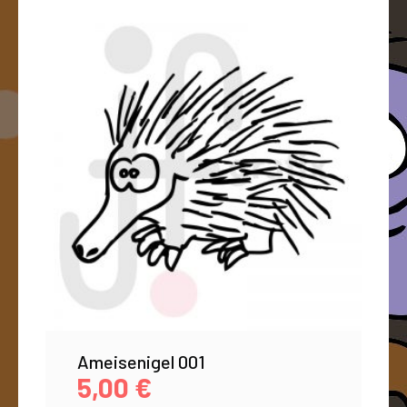
Ameisenigel 001
5,00
€