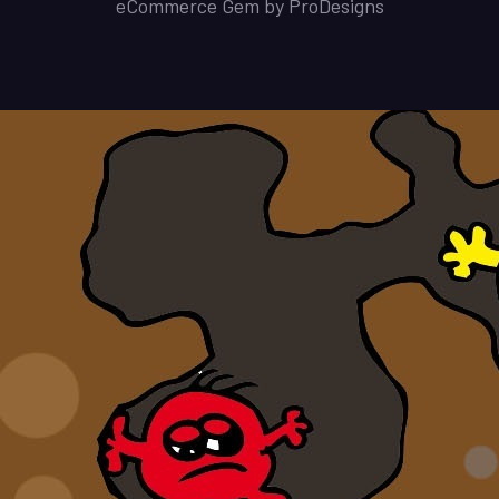
eCommerce Gem by
ProDesigns