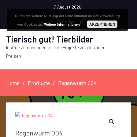
7. August 2026
Durch die weitere Nutzung der Seite stimmst du der Verwendung
0
Login / Anmelden
AKZEPTIEREN
von Cookies zu.
Weitere Informationen
Tierisch gut! Tierbilder
lustige Zeichnungen für Ihre Projekte zu günstigen
Preisen!
Home
Produkte
Regenwurm 004
Regenwurm 004