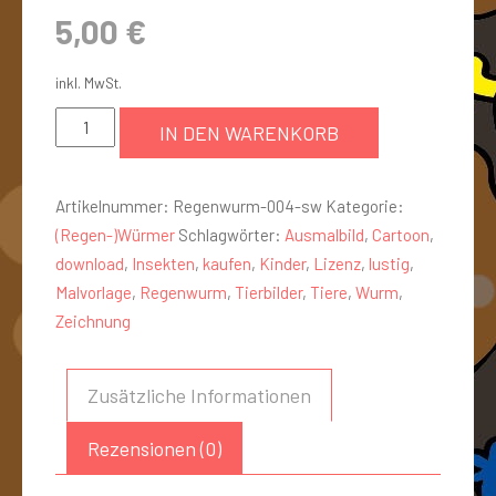
5,00
€
inkl. MwSt.
IN DEN WARENKORB
Artikelnummer:
Regenwurm-004-sw
Kategorie:
(Regen-)Würmer
Schlagwörter:
Ausmalbild
,
Cartoon
,
download
,
Insekten
,
kaufen
,
Kinder
,
Lizenz
,
lustig
,
Malvorlage
,
Regenwurm
,
Tierbilder
,
Tiere
,
Wurm
,
Zeichnung
Zusätzliche Informationen
Rezensionen (0)