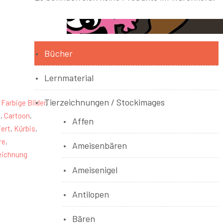
Bücher
Lernmaterial
Tierzeichnungen / Stockimages
:
Farbige Bilder
,
t
,
Cartoon
,
Affen
iert
,
Kürbis
,
re
,
Ameisenbären
eichnung
Ameisenigel
Antilopen
Bären