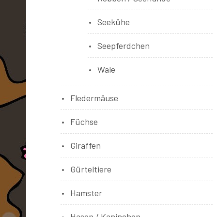
Seekühe
Seepferdchen
Wale
Fledermäuse
Füchse
Giraffen
Gürteltiere
Hamster
Hasen / Kaninchen