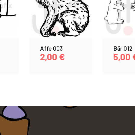
Affe 003
Bär 012
2,00
€
5,00