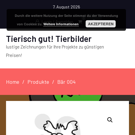
7. August 2026
Durch die weitere Nutzung der Seite stimmst du der Verwendung
0
Login / Anmelden
AKZEPTIEREN
von Cookies zu.
Weitere Informationen
Tierisch gut! Tierbilder
lustige Zeichnungen für Ihre Projekte zu günstigen
Preisen!
Home
Produkte
Bär 004