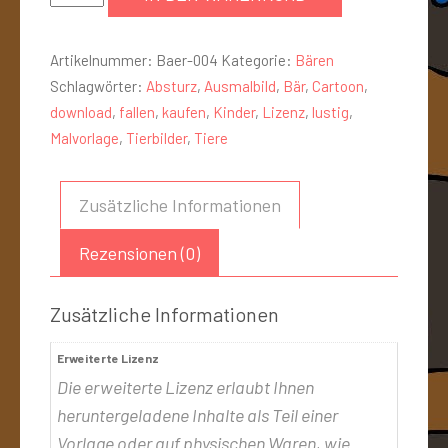
Artikelnummer:
Baer-004
Kategorie:
Bären
Schlagwörter:
Absturz
,
Ausmalbild
,
Bär
,
Cartoon
,
download
,
fallen
,
kaufen
,
Kinder
,
Lizenz
,
lustig
,
Malvorlage
,
Tierbilder
,
Tiere
Zusätzliche Informationen
Rezensionen (0)
Zusätzliche Informationen
Erweiterte Lizenz
Die erweiterte Lizenz erlaubt Ihnen
heruntergeladene Inhalte als Teil einer
Vorlage oder auf physischen Waren, wie