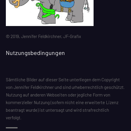
© 2019, Jennifer Feldkirchner, JF-Grafix
Nutzungsbedingungen
Sämtliche Bilder auf dieser Seite unterliegen dem Copyright
von Jennifer Feldkirchner und sind urheberrechtlich geschützt.
Nutzung auf anderen Webseiten oder jegliche Form von
kommerzieller Nutzung (sofern nicht eine erweiterte Lizenz
beantragt wurde) ist untersagt und wird strafrechtlich
verfolgt.