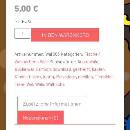
5,00
€
inkl. MwSt.
IN DEN WARENKORB
Artikelnummer:
Wal 003
Kategorien:
Fische /
Wassertiere
,
Wale
Schlagwörter:
Ausmalbild
,
Buckelwal
,
Cartoon
,
download
,
gestreift
,
kaufen
,
Kinder
,
Lizenz
,
lustig
,
Malvorlage
,
niedlich
,
Tierbilder
,
Tiere
,
Wal
,
Wale
,
Walfische
Zusätzliche Informationen
Rezensionen (0)