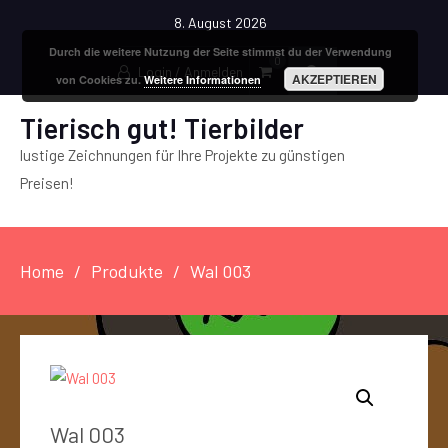
8. August 2026
Durch die weitere Nutzung der Seite stimmst du der Verwendung
0
Login / Anmelden
AKZEPTIEREN
von Cookies zu.
Weitere Informationen
Tierisch gut! Tierbilder
lustige Zeichnungen für Ihre Projekte zu günstigen
Preisen!
Home
Produkte
Wal 003
Wal 003