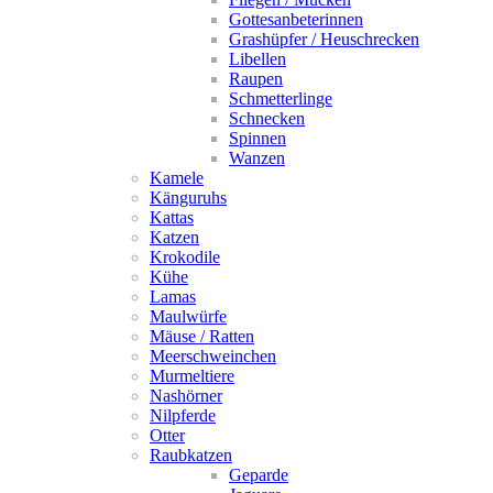
Gottesanbeterinnen
Grashüpfer / Heuschrecken
Libellen
Raupen
Schmetterlinge
Schnecken
Spinnen
Wanzen
Kamele
Känguruhs
Kattas
Katzen
Krokodile
Kühe
Lamas
Maulwürfe
Mäuse / Ratten
Meerschweinchen
Murmeltiere
Nashörner
Nilpferde
Otter
Raubkatzen
Geparde