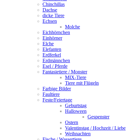
Chinchillas
Dachse
dicke Tiere
Echsen
Molche
Eichhörnchen
Einhörner
Elche
Elefanten
Erdferkel
Erdmännchen
Esel / Pferde
Fantasietiere / Monster
MIX-Tiere
Tiere mit Flügeln
Farbige Bilder
Faultiere
Feste/Feiertage
Geburtstag
Halloween
Gespenster
Ostern
Valentinstag / Hochzeit / Liebe
Weihnachten
Fische / Wassertiere