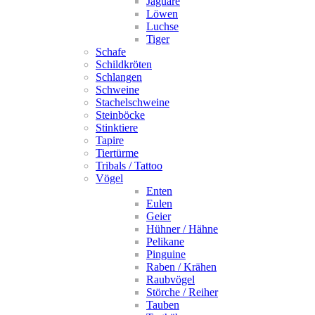
Jaguare
Löwen
Luchse
Tiger
Schafe
Schildkröten
Schlangen
Schweine
Stachelschweine
Steinböcke
Stinktiere
Tapire
Tiertürme
Tribals / Tattoo
Vögel
Enten
Eulen
Geier
Hühner / Hähne
Pelikane
Pinguine
Raben / Krähen
Raubvögel
Störche / Reiher
Tauben