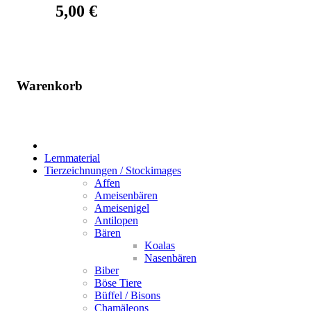
5,00
€
Warenkorb
Bücher
Lernmaterial
Tierzeichnungen / Stockimages
Affen
Ameisenbären
Ameisenigel
Antilopen
Bären
Koalas
Nasenbären
Biber
Böse Tiere
Büffel / Bisons
Chamäleons