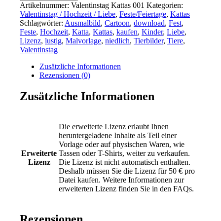
Artikelnummer:
Valentinstag Kattas 001
Kategorien:
Valentinstag / Hochzeit / Liebe
,
Feste/Feiertage
,
Kattas
Schlagwörter:
Ausmalbild
,
Cartoon
,
download
,
Fest
,
Feste
,
Hochzeit
,
Katta
,
Kattas
,
kaufen
,
Kinder
,
Liebe
,
Lizenz
,
lustig
,
Malvorlage
,
niedlich
,
Tierbilder
,
Tiere
,
Valentinstag
Zusätzliche Informationen
Rezensionen (0)
Zusätzliche Informationen
Die erweiterte Lizenz erlaubt Ihnen
heruntergeladene Inhalte als Teil einer
Vorlage oder auf physischen Waren, wie
Erweiterte
Tassen oder T-Shirts, weiter zu verkaufen.
Lizenz
Die Lizenz ist nicht automatisch enthalten.
Deshalb müssen Sie die Lizenz für 50 € pro
Datei kaufen. Weitere Informationen zur
erweiterten Lizenz finden Sie in den FAQs.
Rezensionen