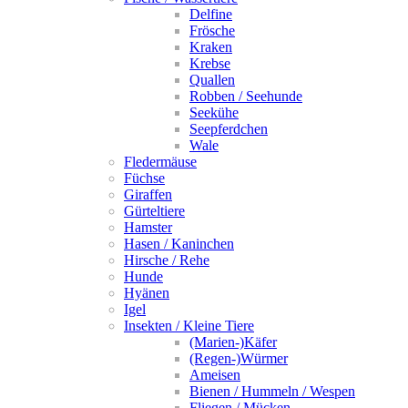
Delfine
Frösche
Kraken
Krebse
Quallen
Robben / Seehunde
Seekühe
Seepferdchen
Wale
Fledermäuse
Füchse
Giraffen
Gürteltiere
Hamster
Hasen / Kaninchen
Hirsche / Rehe
Hunde
Hyänen
Igel
Insekten / Kleine Tiere
(Marien-)Käfer
(Regen-)Würmer
Ameisen
Bienen / Hummeln / Wespen
Fliegen / Mücken