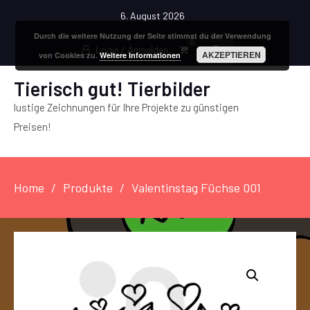
6. August 2026
Durch die weitere Nutzung der Seite stimmst du der Verwendung
0
Login / Anmelden
AKZEPTIEREN
von Cookies zu.
Weitere Informationen
Tierisch gut! Tierbilder
lustige Zeichnungen für Ihre Projekte zu günstigen
Preisen!
Home
Produkte
Valentinstag Füchse 001