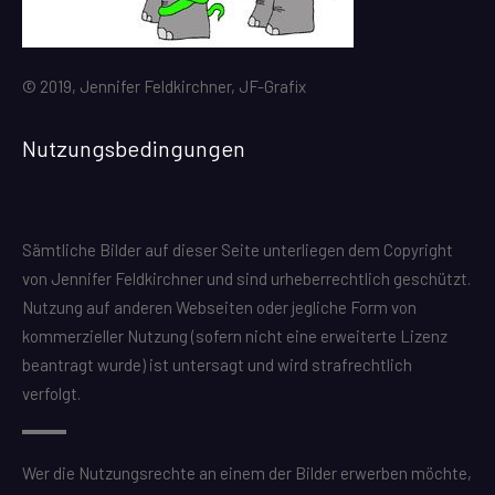
© 2019, Jennifer Feldkirchner, JF-Grafix
Nutzungsbedingungen
Sämtliche Bilder auf dieser Seite unterliegen dem Copyright
von Jennifer Feldkirchner und sind urheberrechtlich geschützt.
Nutzung auf anderen Webseiten oder jegliche Form von
kommerzieller Nutzung (sofern nicht eine erweiterte Lizenz
beantragt wurde) ist untersagt und wird strafrechtlich
verfolgt.
Wer die Nutzungsrechte an einem der Bilder erwerben möchte,