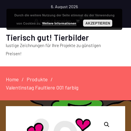
6. August 2026
Durch die weitere Nutzung der Seite stimmst du der Verwendung
0
Login / Anmelden
AKZEPTIEREN
von Cookies zu.
Weitere Informationen
Tierisch gut! Tierbilder
lustige Zeichnungen für Ihre Projekte zu günstigen
Preisen!
Home
Produkte
Valentinstag Faultiere 001 farbig