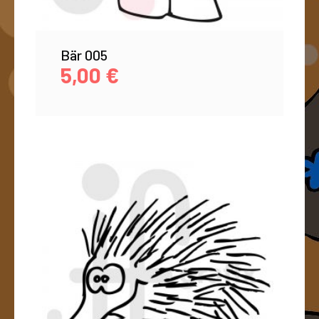
Bär 005
5,00
€