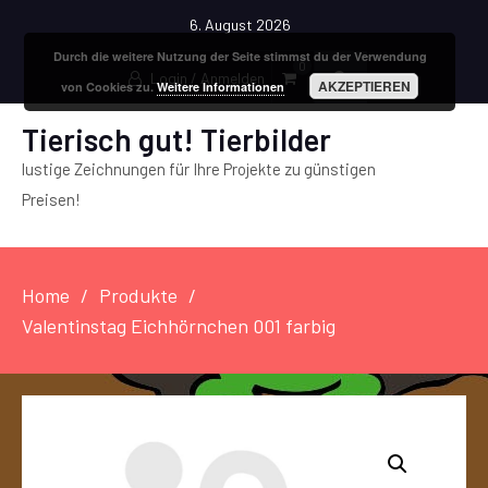
6. August 2026
Durch die weitere Nutzung der Seite stimmst du der Verwendung
0
Login / Anmelden
AKZEPTIEREN
von Cookies zu.
Weitere Informationen
Tierisch gut! Tierbilder
lustige Zeichnungen für Ihre Projekte zu günstigen
Preisen!
Home
Produkte
Valentinstag Eichhörnchen 001 farbig