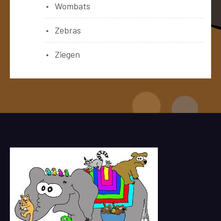
Wombats
Zebras
Ziegen