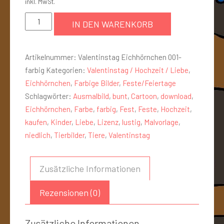
inkl. MwSt.
IN DEN WARENKORB
Artikelnummer:
Valentinstag Eichhörnchen 001-
farbig
Kategorien:
Valentinstag / Hochzeit / Liebe
,
Eichhörnchen
,
Farbige Bilder
,
Feste/Feiertage
Schlagwörter:
Ausmalbild
,
bunt
,
Cartoon
,
download
,
Eichhörnchen
,
Farbe
,
farbig
,
Fest
,
Feste
,
Hochzeit
,
kaufen
,
Kinder
,
Liebe
,
Lizenz
,
lustig
,
Malvorlage
,
niedlich
,
Tierbilder
,
Tiere
,
Valentinstag
Zusätzliche Informationen
Rezensionen (0)
Zusätzliche Informationen