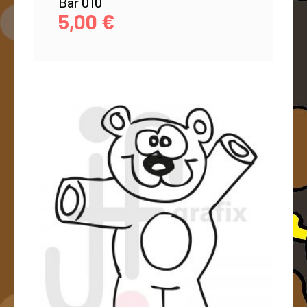
Bär 010
5,00
€