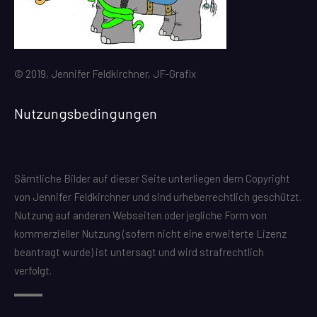
© 2019, Jennifer Feldkirchner, JF-Grafix
Nutzungsbedingungen
Sämtliche Bilder auf dieser Seite unterliegen dem Copyright
von Jennifer Feldkirchner und sind urheberrechtlich geschützt.
Nutzung auf anderen Webseiten oder jegliche Form von
kommerzieller Nutzung (sofern nicht eine erweiterte Lizenz
beantragt wurde) ist untersagt und wird strafrechtlich
verfolgt.