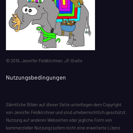
© 2019, Jennifer Feldkirchner, JF-Grafix
Nutzungsbedingungen
Sämtliche Bilder auf dieser Seite unterliegen dem Copyright
von Jennifer Feldkirchner und sind urheberrechtlich geschützt.
Nutzung auf anderen Webseiten oder jegliche Form von
kommerzieller Nutzung (sofern nicht eine erweiterte Lizenz