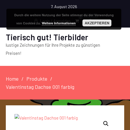
7. August 2026
Durch die weitere Nutzung der Seite stimmst du der Verwendung
0
Login / Anmelden
AKZEPTIEREN
von Cookies zu.
Weitere Informationen
Tierisch gut! Tierbilder
lustige Zeichnungen für Ihre Projekte zu günstigen
Preisen!
Home
Produkte
Valentinstag Dachse 001 farbig