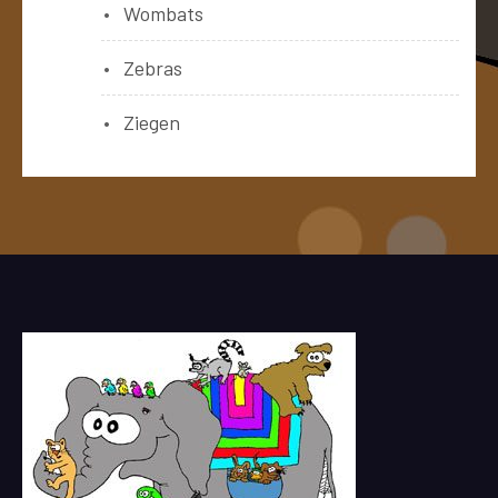
Wombats
Zebras
Ziegen