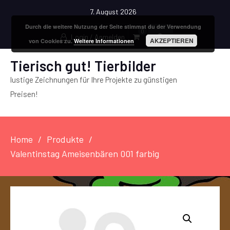
7. August 2026
Durch die weitere Nutzung der Seite stimmst du der Verwendung
0
Login / Anmelden
AKZEPTIEREN
von Cookies zu.
Weitere Informationen
Tierisch gut! Tierbilder
lustige Zeichnungen für Ihre Projekte zu günstigen
Preisen!
Home
Produkte
Valentinstag Ameisenbären 001 farbig