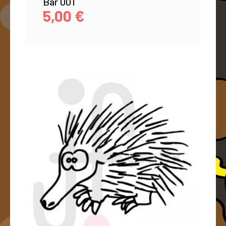
Bär 001
5,00
€