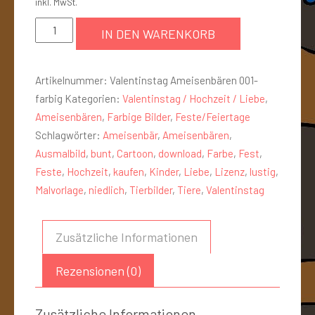
inkl. MwSt.
IN DEN WARENKORB
Artikelnummer:
Valentinstag Ameisenbären 001-
farbig
Kategorien:
Valentinstag / Hochzeit / Liebe
,
Ameisenbären
,
Farbige Bilder
,
Feste/Feiertage
Schlagwörter:
Ameisenbär
,
Ameisenbären
,
Ausmalbild
,
bunt
,
Cartoon
,
download
,
Farbe
,
Fest
,
Feste
,
Hochzeit
,
kaufen
,
Kinder
,
Liebe
,
Lizenz
,
lustig
,
Malvorlage
,
niedlich
,
Tierbilder
,
Tiere
,
Valentinstag
Zusätzliche Informationen
Rezensionen (0)
Zusätzliche Informationen