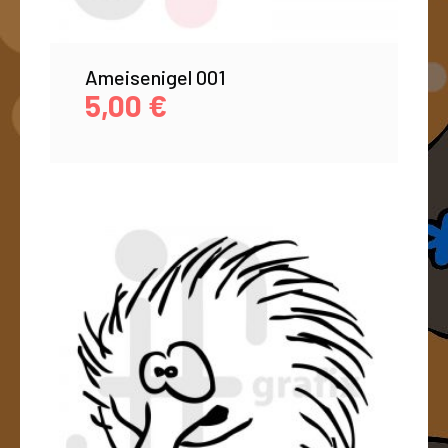
Ameisenigel 001
5,00
€