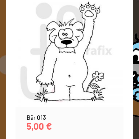
Bär 013
5,00
€