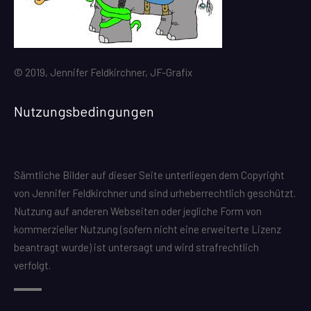
© 2019, Jennifer Feldkirchner, JF-Grafix
Nutzungsbedingungen
Sämtliche Bilder auf dieser Seite unterliegen dem Copyright
von Jennifer Feldkirchner und sind urheberrechtlich geschützt.
Nutzung auf anderen Webseiten oder jegliche Form von
kommerzieller Nutzung (sofern nicht eine erweiterte Lizenz
beantragt wurde) ist untersagt und wird strafrechtlich
verfolgt.