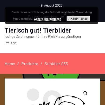
9. August 2026
Durch die weitere Nutzung der Seite stimmst du der Verwendung
0
Login / Anmelden
AKZEPTIEREN
von Cookies zu.
Weitere Informationen
Tierisch gut! Tierbilder
lustige Zeichnungen für Ihre Projekte zu günstigen
Preisen!
Home
Produkte
Stinktier 033