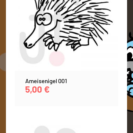
Ameisenigel 001
5,00
€