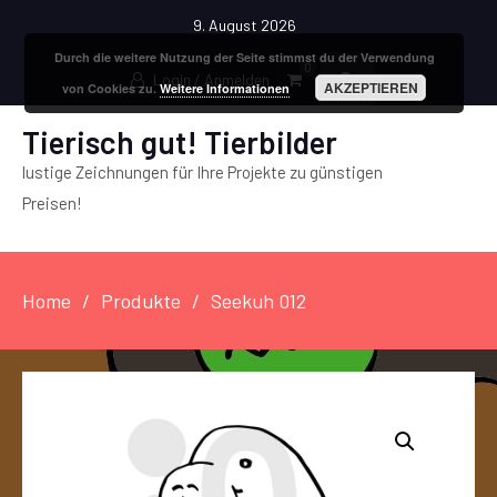
9. August 2026
Durch die weitere Nutzung der Seite stimmst du der Verwendung
0
Login / Anmelden
AKZEPTIEREN
von Cookies zu.
Weitere Informationen
Tierisch gut! Tierbilder
lustige Zeichnungen für Ihre Projekte zu günstigen
Preisen!
Home
Produkte
Seekuh 012