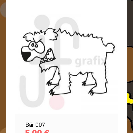
Bär 007
5,00
€