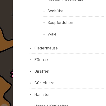
Seekühe
Seepferdchen
Wale
Fledermäuse
Füchse
Giraffen
Gürteltiere
Hamster
Hasen / Kaninchen