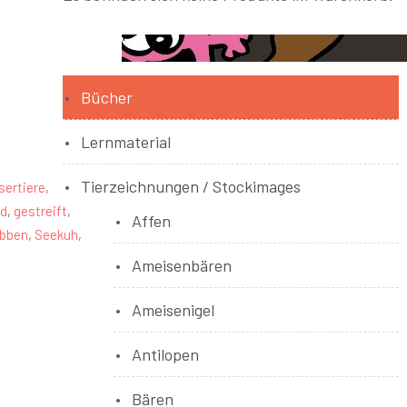
Bücher
Lernmaterial
Tierzeichnungen / Stockimages
sertiere
,
ad
,
gestreift
,
Affen
bben
,
Seekuh
,
Ameisenbären
Ameisenigel
Antilopen
Bären