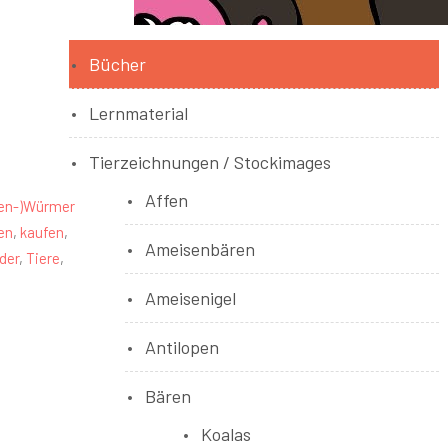
Bücher
Lernmaterial
Tierzeichnungen / Stockimages
Affen
en-)Würmer
en
,
kaufen
,
Ameisenbären
lder
,
Tiere
,
Ameisenigel
Antilopen
Bären
Koalas