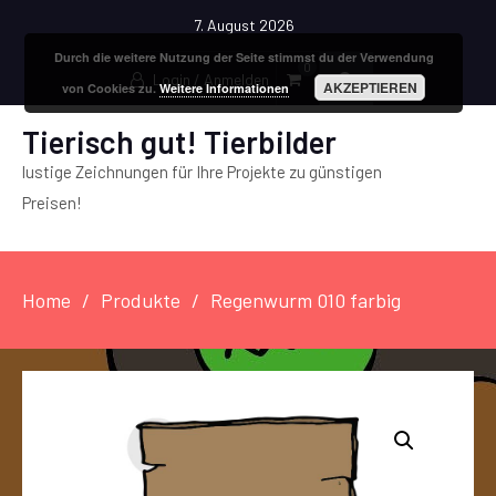
7. August 2026
Durch die weitere Nutzung der Seite stimmst du der Verwendung
0
Login / Anmelden
AKZEPTIEREN
von Cookies zu.
Weitere Informationen
Tierisch gut! Tierbilder
lustige Zeichnungen für Ihre Projekte zu günstigen
Preisen!
Home
Produkte
Regenwurm 010 farbig