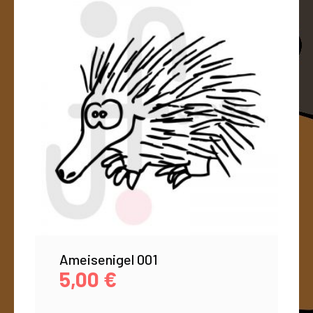
Ameisenigel 001
5,00
€