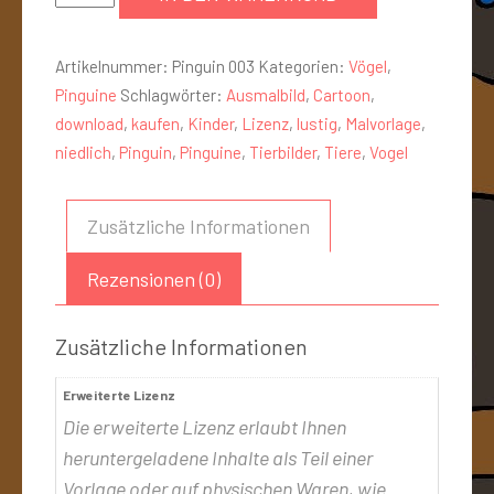
Artikelnummer:
Pinguin 003
Kategorien:
Vögel
,
Pinguine
Schlagwörter:
Ausmalbild
,
Cartoon
,
download
,
kaufen
,
Kinder
,
Lizenz
,
lustig
,
Malvorlage
,
niedlich
,
Pinguin
,
Pinguine
,
Tierbilder
,
Tiere
,
Vogel
Zusätzliche Informationen
Rezensionen (0)
Zusätzliche Informationen
Erweiterte Lizenz
Die erweiterte Lizenz erlaubt Ihnen
heruntergeladene Inhalte als Teil einer
Vorlage oder auf physischen Waren, wie