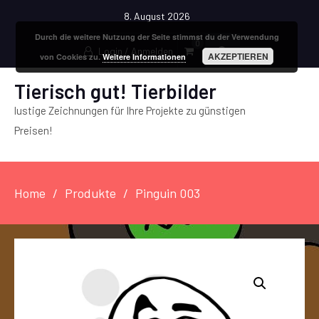
8. August 2026
Durch die weitere Nutzung der Seite stimmst du der Verwendung
0
Login / Anmelden
AKZEPTIEREN
von Cookies zu.
Weitere Informationen
Tierisch gut! Tierbilder
lustige Zeichnungen für Ihre Projekte zu günstigen
Preisen!
Home
Produkte
Pinguin 003