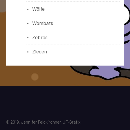
Wölfe
Wombats
Zebras
Ziegen
© 2019, Jennifer Feldkirchner, JF-Grafix