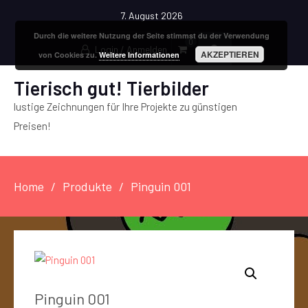
7. August 2026
Durch die weitere Nutzung der Seite stimmst du der Verwendung
0
Login / Anmelden
AKZEPTIEREN
von Cookies zu.
Weitere Informationen
Tierisch gut! Tierbilder
lustige Zeichnungen für Ihre Projekte zu günstigen
Preisen!
Home
Produkte
Pinguin 001
Pinguin 001