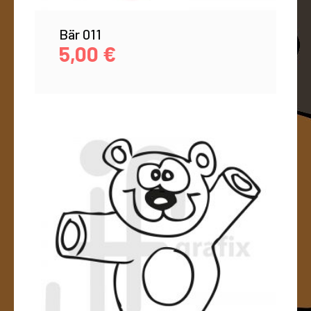
Bär 011
5,00
€