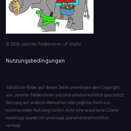
© 2019, Jennifer Feldkirchner, JF-Grafix
Nutzungsbedingungen
Sämtliche Bilder auf dieser Seite unterliegen dem Copyright
von Jennifer Feldkirchner und sind urheberrechtlich geschützt.
Nutzung auf anderen Webseiten oder jegliche Form von
kommerzieller Nutzung (sofern nicht eine erweiterte Lizenz
beantragt wurde) ist untersagt und wird strafrechtlich
verfolgt.