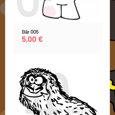
Bär 005
5,00
€