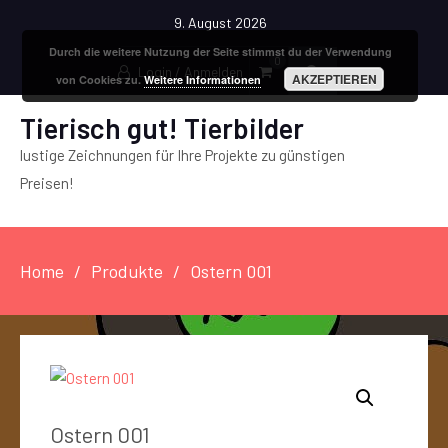
9. August 2026
Durch die weitere Nutzung der Seite stimmst du der Verwendung
0
Login / Anmelden
AKZEPTIEREN
von Cookies zu.
Weitere Informationen
Tierisch gut! Tierbilder
lustige Zeichnungen für Ihre Projekte zu günstigen
Preisen!
Home
Produkte
Ostern 001
Ostern 001