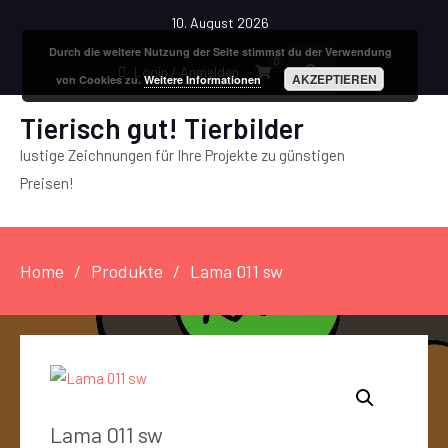
10. August 2026
Durch die weitere Nutzung der Seite stimmst du der Verwendung
0
Login / Anmelden
AKZEPTIEREN
von Cookies zu.
Weitere Informationen
Tierisch gut! Tierbilder
lustige Zeichnungen für Ihre Projekte zu günstigen
Preisen!
Home
Produkte
Lama 011 sw
Lama 011 sw