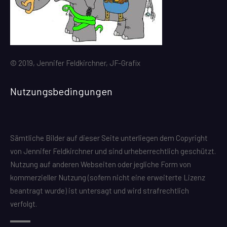
© 2019, Jennifer Feldkirchner, JF-Grafix
Nutzungsbedingungen
Sämtliche Bilder auf dieser Seite unterliegen dem Copyright
von Jennifer Feldkirchner und sind urheberrechtlich geschützt.
Nutzung auf anderen Webseiten oder jegliche Form von
kommerzieller Nutzung (sofern nicht eine erweiterte Lizenz
beantragt wurde) ist untersagt und wird strafrechtlich
verfolgt.