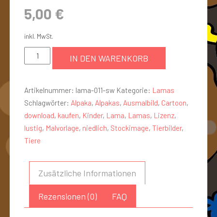
5,00
€
inkl. MwSt.
IN DEN WARENKORB
Artikelnummer:
lama-011-sw
Kategorie:
Lamas
Schlagwörter:
Alpaka
,
Alpakas
,
Ausmalbild
,
Cartoon
,
download
,
kaufen
,
Kinder
,
Lama
,
Lamas
,
Lizenz
,
lustig
,
Malvorlage
,
niedlich
,
Stockimage
,
Tierbilder
,
Tiere
Zusätzliche Informationen
Rezensionen (0)
FAQ