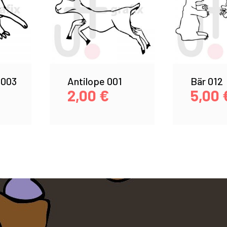
 003
Antilope 001
Bär 012
2,00
€
5,00