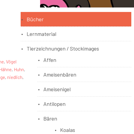
Bücher
Lernmaterial
Tierzeichnungen / Stockimages
Affen
ne
,
Vögel
Hähne
,
Huhn
,
Ameisenbären
age
,
niedlich
,
Ameisenigel
Antilopen
Bären
Koalas