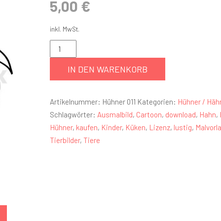
5,00
€
inkl. MwSt.
IN DEN WARENKORB
Artikelnummer:
Hühner 011
Kategorien:
Hühner / Häh
Schlagwörter:
Ausmalbild
,
Cartoon
,
download
,
Hahn
,
Hühner
,
kaufen
,
Kinder
,
Küken
,
Lizenz
,
lustig
,
Malvorl
Tierbilder
,
Tiere